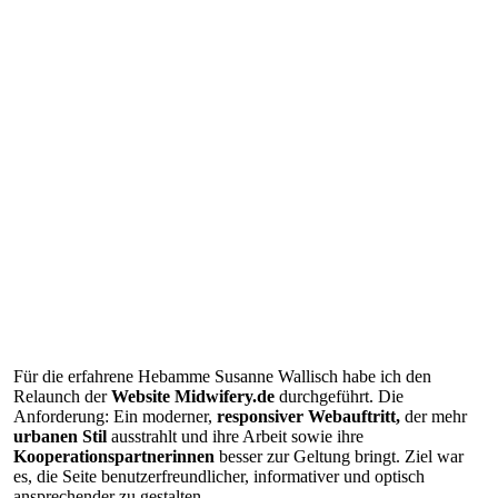
Website Hebamme
Storch gelandet, Website neu
Für die erfahrene Hebamme Susanne Wallisch habe ich den
Relaunch der
Website Midwifery.de
durchgeführt. Die
Anforderung: Ein moderner,
responsiver Webauftritt,
der mehr
urbanen Stil
ausstrahlt und ihre Arbeit sowie ihre
Kooperationspartnerinnen
besser zur Geltung bringt. Ziel war
es, die Seite benutzerfreundlicher, informativer und optisch
ansprechender zu gestalten.