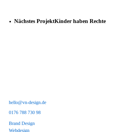
Nächstes Projekt
Kinder haben Rechte
Share
Fritz deutschlanD e. V.
Gwinnerstraße 46/Halle 404
60388 Frankfurt am Main
hello@vn-design.de
0176 788 730 98
Brand Design
Webdesign